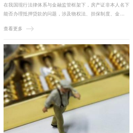
在我国现行法律体系与金融监管框架下，房产证非本人名下
能否办理抵押贷款的问题，涉及物权法、担保制度、金融合
规及风险防控等多重维度。本文从制度基础、政策约束、操
查看更多
作实务、风险识别四个层面展开深度解析，力求为读者呈现
一幅兼具专业性与实用性的全景图。一、制度基础：物权归
属与抵押权的法律边界《民法典》第394条明 ...