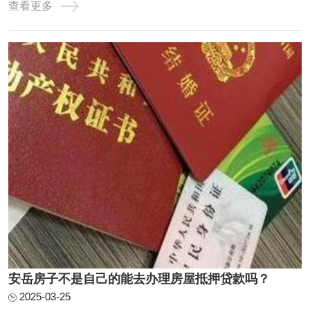
查看更多
2.95%，100万月还款24584、不上个人征信，不看负债，年
化3%，最长10年，持股3个月可以通过抵押转贷。前提是利
息合适。你的条件符合银行要求。银行抵押贷款房 ...
安岳房子不是自己的能去办理房屋抵押贷款吗？
2025-03-25