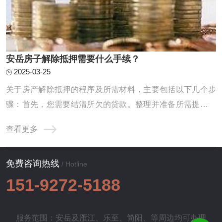
安岳房子解除抵押需要什么手续？
2025-03-25
关于房产解除抵押的程序及所需材料，主要包括以下几个步
骤：首先，您需要结清所欠的贷款。整理并准备所需提交的
资料。最后，进行相应的注销抵押手续。以下将逐一为您进
查看更多
行详细地解读与说明。1.待还款项的清偿：首当其冲的就是
您需要前往原本给您提供贷款服务的银行，办理贷款余额的
免费咨询热线
偿还事宜。在完成此项操作之后，银行将会向 ...
/ Hotline
151-9272-5188
服务范围：安岳及
雁江
、
乐至
、
简阳
、等周边均可办理