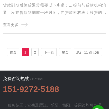
贷款到期后续贷通常需要以下步骤：1. 提前与贷款机构沟
通：应在贷款到期前一段时间，向贷款机构表明续贷的意
向，了解续贷的相关要求和流程。2. 准备续贷材料：通常需
查看更多
要提供企业或个人的财务报表、经营情况说明、还款能力证
明等相关资料，以证明自身具备续贷的条件。3. 进行信用评
估：贷款机构会对借款人的信用状况进行评估 ...
首页
1
2
下一页
尾页
总计 11 条记录
免费咨询热线
/ Hotline
151-9272-5188
服务范围：安岳及
雁江
、
乐至
、
简阳
、等周边均可办理