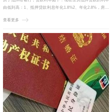
由低到高：1、抵押贷款利息年化1.8%2、年化2.8%，房本
公司半年，10年先息后本3、房龄不限制，入股3个月，年化
查看更多
2.95%，100万月还款24584、不上个人征信，不看负债，年
化3%，最长10年，持股3个月可以通过抵押转贷。前提是利
息合适。你的条件符合银行要求。银行抵押贷款房 ...