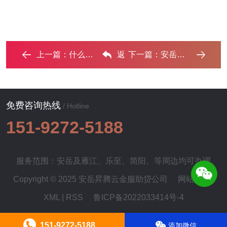
上一篇：
什么是债务优化，安岳债务优化有什么效果？ ...‌
返
下一篇：
安岳个人网贷可以债务重组吗？‌
回列表
免费咨询热线
/ Hotline
151-9272-5188
服务范围：安岳及
雁江
、
乐至
、
简阳
、等周边均可办理
Copyright © 2025 安岳昇腾云金服助贷公司
网站地图
|
XML
|
RSS
鲁ICP备2022033414号-4
151-9272-5188
添加微信