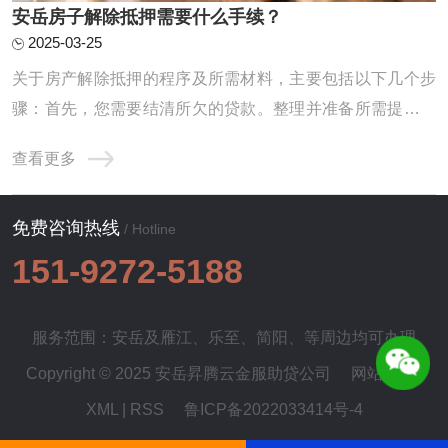
安岳房子解除抵押需要什么手续？
2025-03-25
关于房产解除抵押的程序及所需材料，主要包括以下几个步
骤：首先，您需要结清所欠的贷款。整理并准备所需提交的
资料。最后，进行相应的注销抵押手续。以下将逐一为您进
查看更多
行详细地解读与说明。1.待还款项的清偿：首当其冲的就是
您需要前往原本给您提供贷款服务的银行，办理贷款余额的
免费咨询热线
偿还事宜。在完成此项操作之后，银行将会向 ...
/ Hotline
151-9272-5188
服务范围：安岳及
雁江
、
乐至
、
简阳
、等周边均可办理
Copyright © 2025 安岳昇腾云金服助贷公司
网站地图
|
XML
|
RSS
鲁ICP备2022033414号-4