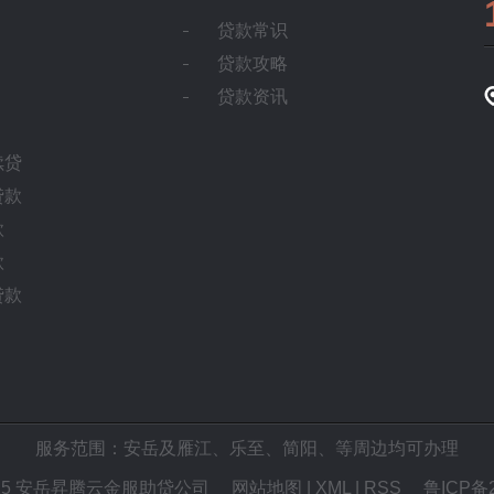
贷款常识
贷款攻略
贷款资讯
续贷
贷款
款
款
贷款
服务范围：安岳及
雁江
、
乐至
、
简阳
、等周边均可办理
 © 2025 安岳昇腾云金服助贷公司
网站地图
|
XML
|
RSS
鲁ICP备2