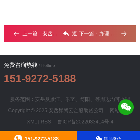
上一篇：
安岳房屋抵押银行贷款一般可以贷多少钱? ...‌
返
下一篇：
办理安岳 房子抵押贷款需要夫妻共同签字吗 ...‌
回列表
免费咨询热线
/ Hotline
151-9272-5188
服务范围：安岳及
雁江
、
乐至
、
简阳
、等周边均可办理
Copyright © 2025 安岳昇腾云金服助贷公司
网站地图
|
XML
|
RSS
鲁ICP备2022033414号-4
151-9272-5188
添加微信