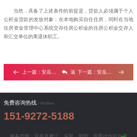
当然，具备了上述条件的前提是，贷款人必须属于个人
公积金贷款的发放对象：在本地购买自住住房，同时在当地
住房资金管理中心系统交存住房公积金的住房公积金交存人
和汇交单位的离退休职工。
上一篇：
安岳住房公积金的提取条件、材料及流程有哪些？ ...‌
返
下一篇：
安岳公积金贷款条件、贷款额度以及注意事项有哪些？ ...‌
回列表
免费咨询热线
/ Hotline
151-9272-5188
服务范围：安岳及
雁江
、
乐至
、
简阳
、等周边均可办理