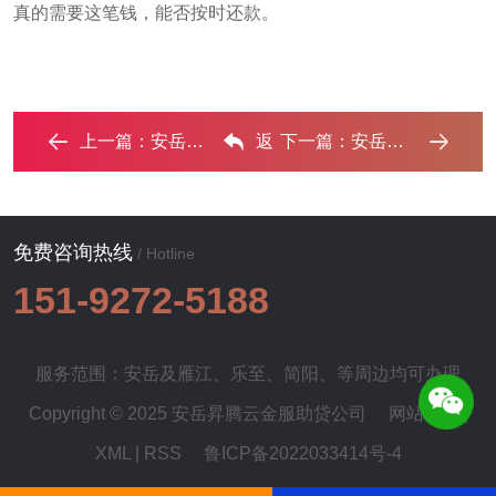
真的需要这笔钱，能否按时还款。
上一篇：
安岳车抵押贷款有没有风险？‌
返
下一篇：
安岳银行如何判断你的征信并决定是否批贷款? ...‌
回列表
免费咨询热线
/ Hotline
151-9272-5188
服务范围：安岳及
雁江
、
乐至
、
简阳
、等周边均可办理
Copyright © 2025 安岳昇腾云金服助贷公司
网站地图
|
XML
|
RSS
鲁ICP备2022033414号-4